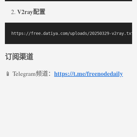
V2ray配置
订阅渠道
https://t.me/freenodedaily
📱 Telegram频道：