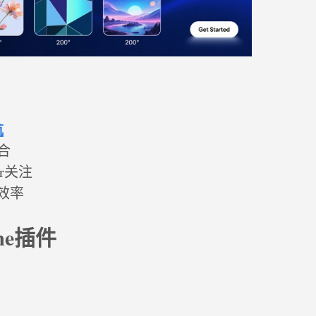
航
合
ar关注
作效率
me插件