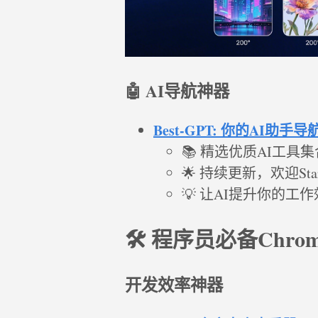
🤖 AI导航神器
Best-GPT: 你的AI助手导
📚 精选优质AI工具集
🌟 持续更新，欢迎St
💡 让AI提升你的工
🛠️ 程序员必备Chro
开发效率神器