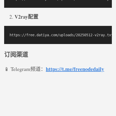
V2ray配置
订阅渠道
https://t.me/freenodedaily
📱 Telegram频道：