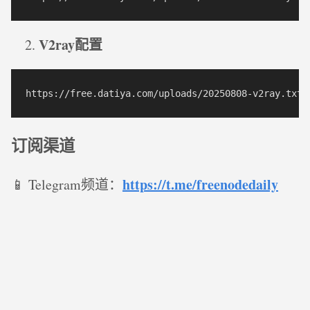
V2ray配置
订阅渠道
https://t.me/freenodedaily
📱 Telegram频道：