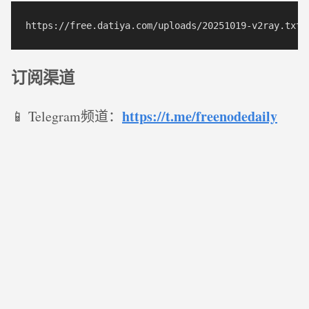
订阅渠道
https://t.me/freenodedaily
📱 Telegram频道：